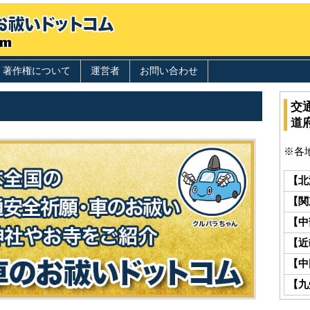
著作権について
運営者
お問い合わせ
交
道
※各
【北
【関
【中
【近
【中
【九