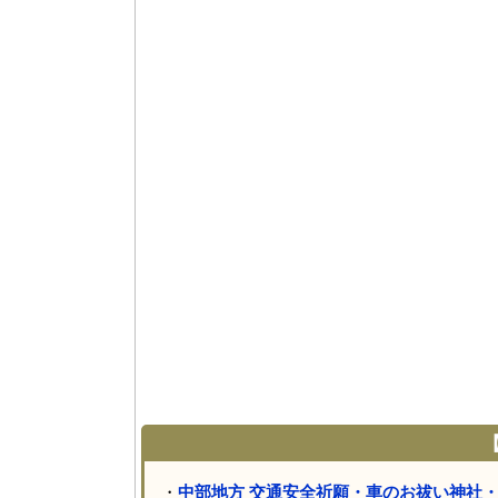
【
・
中部地方 交通安全祈願・車のお祓い神社