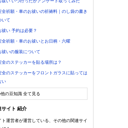
お祓い いつ行ったかアンケート取ってみた
安全祈願・車のお祓いの祈祷料｜のし袋の書き
ついて
お祓い 予約は必要？
安全祈願・車のお祓いとお日柄・六曜
お祓いの服装について
安全のステッカーを貼る場所は？
安全のステッカーをフロントガラスに貼っては
ない
の他の豆知識 全て見る
連サイト 紹介
イト運営者が運営している、その他の関連サイ