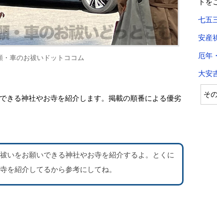
トを
七五
安産
厄年
願・車のお祓いドットココム
大安
そ
できる神社やお寺を紹介します。掲載の順番による優劣
祓いをお願いできる神社やお寺を紹介するよ。
とくに
寺を紹介
してるから参考にしてね。