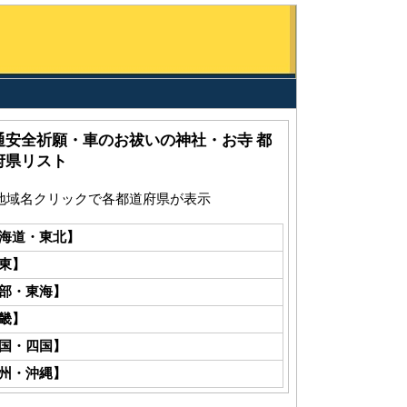
通安全祈願・車のお祓いの神社・お寺 都
府県リスト
地域名クリックで各都道府県が表示
海道・東北】
東】
部・東海】
畿】
国・四国】
州・沖縄】