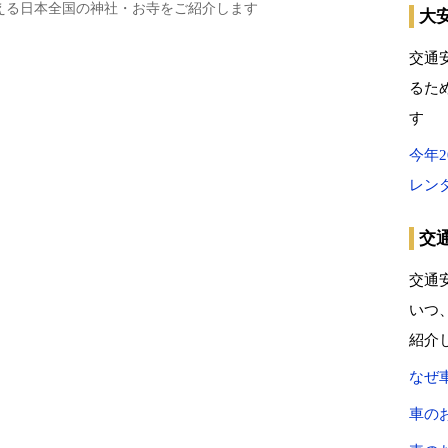
える日本全国の神社・お寺をご紹介します
大
交通
るた
す
今年
レン
交
交通
いつ
紹介
なぜ
車の