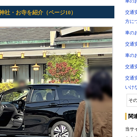
車の
神社・お寺を紹介（ページ10）
交通
方に
車の
交通
車の
交通
交通
いけ
そ
関
当サ