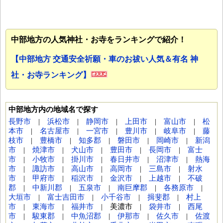
中部地方の人気神社・お寺をランキングで紹介！
【中部地方 交通安全祈願・車のお祓い人気＆有名 神
社・お寺ランキング】
中部地方内の地域名で探す
長野市
|
浜松市
|
静岡市
|
上田市
|
富山市
|
松
本市
|
名古屋市
|
一宮市
|
豊川市
|
岐阜市
|
藤
枝市
|
豊橋市
|
知多郡
|
磐田市
|
岡崎市
|
新潟
市
|
焼津市
|
犬山市
|
豊田市
|
長岡市
|
富士
市
|
小牧市
|
掛川市
|
春日井市
|
沼津市
|
熱海
市
|
諏訪市
|
高山市
|
高岡市
|
三島市
|
射水
市
|
甲府市
|
稲沢市
|
金沢市
|
上越市
|
不破
郡
|
中新川郡
|
五泉市
|
南巨摩郡
|
各務原市
|
大垣市
|
富士吉田市
|
小千谷市
|
揖斐郡
|
村上
市
|
東海市
|
福井市
| 美濃市 |
袋井市
|
西尾
市
|
駿東郡
|
中魚沼郡
|
伊那市
|
佐久市
|
佐渡