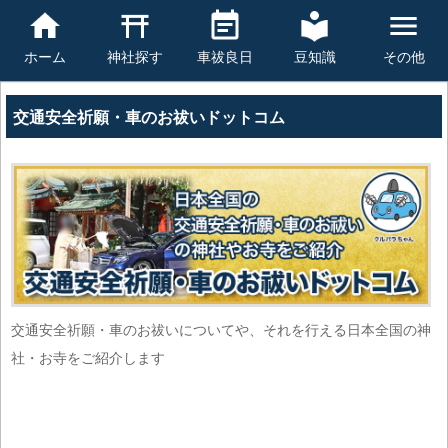
豆知識
その他
ホーム
神社探す
車祓良日
交通安全祈願・車のお祓いドットコム
交通安全祈願・車のお祓いについてや、それを行える日本全国の神
社・お寺をご紹介します