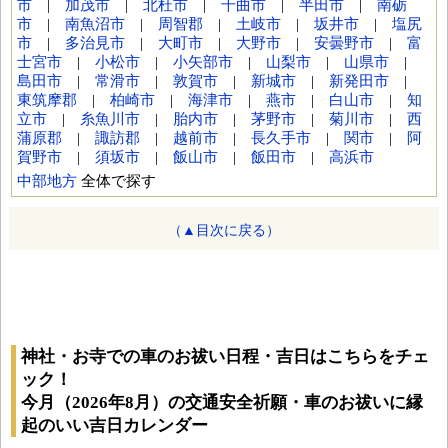
市
|
加茂市
|
北杜市
|
千曲市
|
半田市
|
南砺
市
|
南魚沼市
|
周智郡
|
土岐市
|
坂井市
|
塩尻
市
|
多治見市
|
大町市
|
大野市
|
安曇野市
|
富
士宮市
|
小松市
|
小矢部市
|
山梨市
|
山県市
|
島田市
|
常滑市
|
敦賀市
|
新城市
|
新発田市
|
東筑摩郡
|
柏崎市
|
海津市
|
燕市
|
白山市
|
知
立市
|
糸魚川市
|
胎内市
|
茅野市
|
菊川市
|
西
蒲原郡
|
諏訪郡
|
越前市
|
長久手市
|
関市
|
阿
賀野市
|
須坂市
|
飯山市
|
飯田市
|
高浜市
中部地方
全体で探す
（▲目次に戻る）
神社・お寺での車のお祓い日程・吉日はこちらをチェ
ック！
今月（2026年8月）の交通安全祈願・車のお祓いに縁
起のいい吉日カレンダー