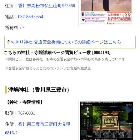
住所：
香川県高松市仏生山町甲2566
電話：
087-889-0554
祈祷料：?
※
ちきり神社 交通安全祈願についての詳細ページはこちら
こちらの神社・寺院詳細ページ閲覧ビュー数 [0004193]
※閲覧ビュー数は各神社・お寺の交通安全祈願への関心の高さを表しています
※交通安全祈願どっとこむのコンテンツは無断転載禁止
津嶋神社（香川県三豊市）
【神社・寺院情報】
郵便：767-0031
住所：
香川県三豊市三野町大見甲
6816-2