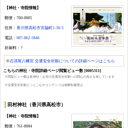
【神社・寺院情報】
郵便：760-0005
住所：
香川県高松市宮脇町1-30-3
電話：
087-862-5846
祈祷料：?
※
石清尾八幡宮 交通安全祈願についての詳細ページはこちら
こちらの神社・寺院詳細ページ閲覧ビュー数 [0005311]
※閲覧ビュー数は各神社・お寺の交通安全祈願への関心の高さを表しています
※交通安全祈願どっとこむのコンテンツは無断転載禁止
田村神社（香川県高松市）
【神社・寺院情報】
郵便：761-8084