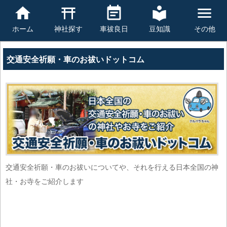
豆知識
その他
ホーム
神社探す
車祓良日
交通安全祈願・車のお祓いドットコム
交通安全祈願・車のお祓いについてや、それを行える日本全国の神
社・お寺をご紹介します