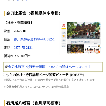
金刀比羅宮（香川県仲多度郡）
【神社・寺院情報】
郵便：766-8501
住所：
香川県仲多度郡琴平町892-1
電話：
0877-75-2121
祈祷料：5,000円〜
※
金刀比羅宮 交通安全祈願についての詳細ページはこちら
こちらの神社・寺院詳細ページ閲覧ビュー数 [0003379]
※閲覧ビュー数は各神社・お寺の交通安全祈願への関心の高さを表しています
※交通安全祈願どっとこむのコンテンツは無断転載禁止
石清尾八幡宮（香川県高松市）