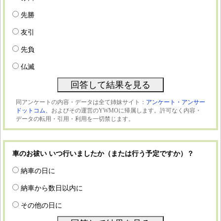
先勝
友引
先負
仏滅
同アンケートの内容・データは全て姉妹サイト：
アンケート・アンサー
ドットコム、
およびその運営のYWMOに帰属します。許可なく内容・
データの転用・引用・利用を一切禁じます。
車のお祓い いつ行いましたか（または行う予定ですか）？
納車の日に
納車から数日以内に
その他の日に