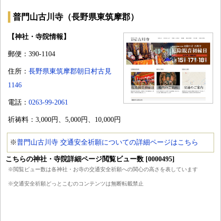
普門山古川寺（長野県東筑摩郡）
【神社・寺院情報】
郵便：390-1104
住所：
長野県東筑摩郡朝日村古見
1146
電話：
0263-99-2061
祈祷料：3,000円、5,000円、10,000円
※
普門山古川寺 交通安全祈願についての詳細ページはこちら
こちらの神社・寺院詳細ページ閲覧ビュー数 [0000495]
※閲覧ビュー数は各神社・お寺の交通安全祈願への関心の高さを表しています
※交通安全祈願どっとこむのコンテンツは無断転載禁止