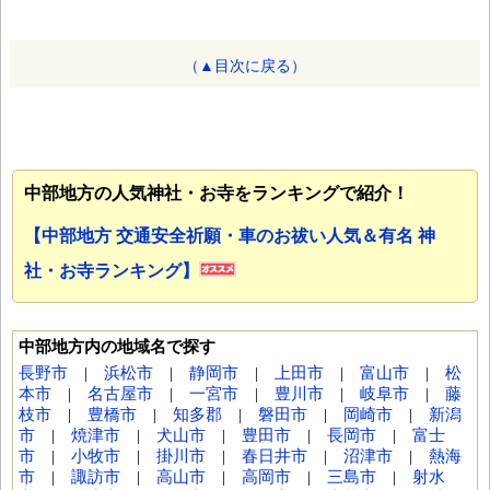
（▲目次に戻る）
中部地方の人気神社・お寺をランキングで紹介！
【中部地方 交通安全祈願・車のお祓い人気＆有名 神
社・お寺ランキング】
中部地方内の地域名で探す
長野市
|
浜松市
|
静岡市
|
上田市
|
富山市
|
松
本市
|
名古屋市
|
一宮市
|
豊川市
|
岐阜市
|
藤
枝市
|
豊橋市
|
知多郡
|
磐田市
|
岡崎市
|
新潟
市
|
焼津市
|
犬山市
|
豊田市
|
長岡市
|
富士
市
|
小牧市
|
掛川市
|
春日井市
|
沼津市
|
熱海
市
|
諏訪市
|
高山市
|
高岡市
|
三島市
|
射水