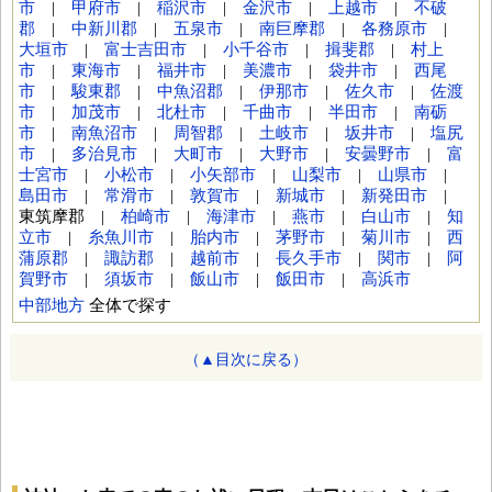
市
|
甲府市
|
稲沢市
|
金沢市
|
上越市
|
不破
郡
|
中新川郡
|
五泉市
|
南巨摩郡
|
各務原市
|
大垣市
|
富士吉田市
|
小千谷市
|
揖斐郡
|
村上
市
|
東海市
|
福井市
|
美濃市
|
袋井市
|
西尾
市
|
駿東郡
|
中魚沼郡
|
伊那市
|
佐久市
|
佐渡
市
|
加茂市
|
北杜市
|
千曲市
|
半田市
|
南砺
市
|
南魚沼市
|
周智郡
|
土岐市
|
坂井市
|
塩尻
市
|
多治見市
|
大町市
|
大野市
|
安曇野市
|
富
士宮市
|
小松市
|
小矢部市
|
山梨市
|
山県市
|
島田市
|
常滑市
|
敦賀市
|
新城市
|
新発田市
|
東筑摩郡 |
柏崎市
|
海津市
|
燕市
|
白山市
|
知
立市
|
糸魚川市
|
胎内市
|
茅野市
|
菊川市
|
西
蒲原郡
|
諏訪郡
|
越前市
|
長久手市
|
関市
|
阿
賀野市
|
須坂市
|
飯山市
|
飯田市
|
高浜市
中部地方
全体で探す
（▲目次に戻る）