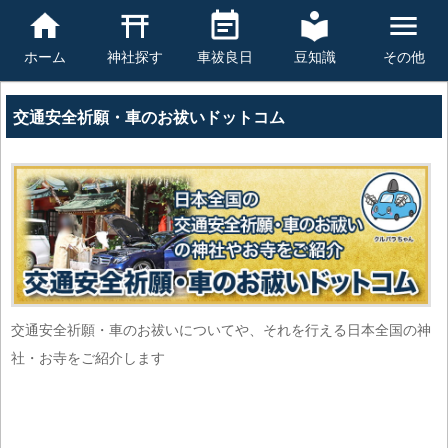
豆知識
その他
ホーム
神社探す
車祓良日
交通安全祈願・車のお祓いドットコム
交通安全祈願・車のお祓いについてや、それを行える日本全国の神
社・お寺をご紹介します