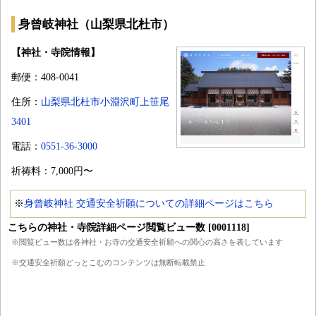
身曾岐神社（山梨県北杜市）
【神社・寺院情報】
郵便：408-0041
住所：
山梨県北杜市小淵沢町上笹尾
3401
電話：
0551-36-3000
祈祷料：7,000円〜
※
身曾岐神社 交通安全祈願についての詳細ページはこちら
こちらの神社・寺院詳細ページ閲覧ビュー数 [0001118]
※閲覧ビュー数は各神社・お寺の交通安全祈願への関心の高さを表しています
※交通安全祈願どっとこむのコンテンツは無断転載禁止