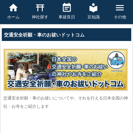
豆知識
その他
ホーム
神社探す
車祓良日
交通安全祈願・車のお祓いドットコム
交通安全祈願・車のお祓いについてや、それを行える日本全国の神
社・お寺をご紹介します