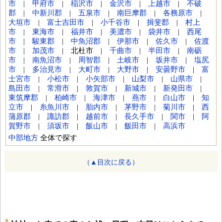
市
|
甲府市
|
稲沢市
|
金沢市
|
上越市
|
不破
郡
|
中新川郡
|
五泉市
|
南巨摩郡
|
各務原市
|
大垣市
|
富士吉田市
|
小千谷市
|
揖斐郡
|
村上
市
|
東海市
|
福井市
|
美濃市
|
袋井市
|
西尾
市
|
駿東郡
|
中魚沼郡
|
伊那市
|
佐久市
|
佐渡
市
|
加茂市
| 北杜市 |
千曲市
|
半田市
|
南砺
市
|
南魚沼市
|
周智郡
|
土岐市
|
坂井市
|
塩尻
市
|
多治見市
|
大町市
|
大野市
|
安曇野市
|
富
士宮市
|
小松市
|
小矢部市
|
山梨市
|
山県市
|
島田市
|
常滑市
|
敦賀市
|
新城市
|
新発田市
|
東筑摩郡
|
柏崎市
|
海津市
|
燕市
|
白山市
|
知
立市
|
糸魚川市
|
胎内市
|
茅野市
|
菊川市
|
西
蒲原郡
|
諏訪郡
|
越前市
|
長久手市
|
関市
|
阿
賀野市
|
須坂市
|
飯山市
|
飯田市
|
高浜市
中部地方
全体で探す
（▲目次に戻る）