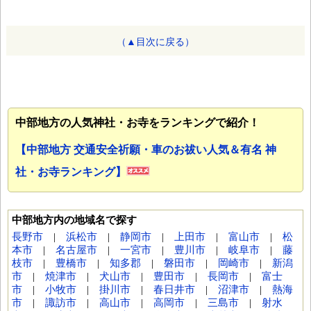
（▲目次に戻る）
中部地方の人気神社・お寺をランキングで紹介！
【中部地方 交通安全祈願・車のお祓い人気＆有名 神
社・お寺ランキング】
中部地方内の地域名で探す
長野市
|
浜松市
|
静岡市
|
上田市
|
富山市
|
松
本市
|
名古屋市
|
一宮市
|
豊川市
|
岐阜市
|
藤
枝市
|
豊橋市
|
知多郡
|
磐田市
|
岡崎市
|
新潟
市
|
焼津市
|
犬山市
|
豊田市
|
長岡市
|
富士
市
|
小牧市
|
掛川市
|
春日井市
|
沼津市
|
熱海
市
|
諏訪市
|
高山市
|
高岡市
|
三島市
|
射水