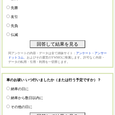
先勝
友引
先負
仏滅
同アンケートの内容・データは全て姉妹サイト：
アンケート・アンサー
ドットコム、
およびその運営のYWMOに帰属します。許可なく内容・
データの転用・引用・利用を一切禁じます。
車のお祓い いつ行いましたか（または行う予定ですか）？
納車の日に
納車から数日以内に
その他の日に