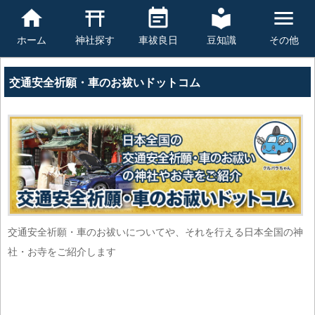
豆知識
その他
ホーム
神社探す
車祓良日
交通安全祈願・車のお祓いドットコム
交通安全祈願・車のお祓いについてや、それを行える日本全国の神
社・お寺をご紹介します