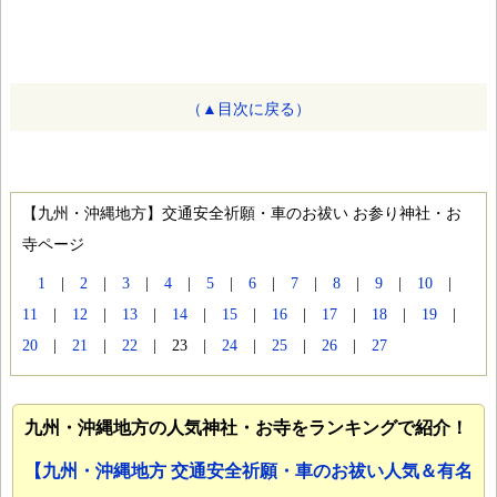
（▲目次に戻る）
【九州・沖縄地方】交通安全祈願・車のお祓い お参り神社・お
寺ページ
1
|
2
|
3
|
4
|
5
|
6
|
7
|
8
|
9
|
10
|
11
|
12
|
13
|
14
|
15
|
16
|
17
|
18
|
19
|
20
|
21
|
22
| 23 |
24
|
25
|
26
|
27
九州・沖縄地方の人気神社・お寺をランキングで紹介！
【九州・沖縄地方 交通安全祈願・車のお祓い人気＆有名