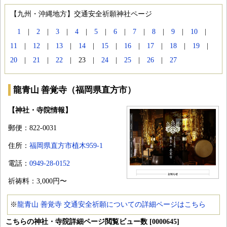
【九州・沖縄地方】交通安全祈願神社ページ
1
|
2
|
3
|
4
|
5
|
6
|
7
|
8
|
9
|
10
|
11
|
12
|
13
|
14
|
15
|
16
|
17
|
18
|
19
|
20
|
21
|
22
| 23 |
24
|
25
|
26
|
27
龍青山 善覚寺（福岡県直方市）
【神社・寺院情報】
郵便：822-0031
住所：
福岡県直方市植木959-1
電話：
0949-28-0152
祈祷料：3,000円〜
※
龍青山 善覚寺 交通安全祈願についての詳細ページはこちら
こちらの神社・寺院詳細ページ閲覧ビュー数 [0000645]