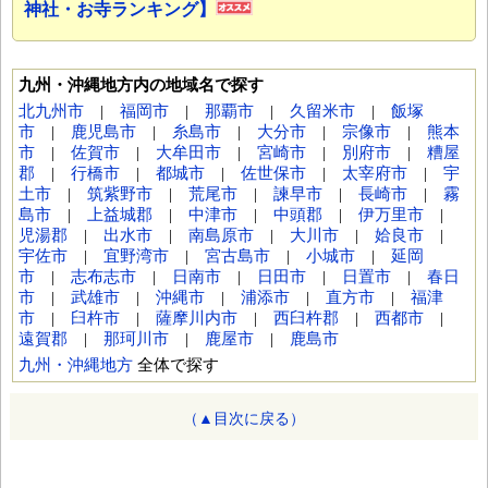
神社・お寺ランキング】
九州・沖縄地方内の地域名で探す
北九州市
|
福岡市
|
那覇市
|
久留米市
|
飯塚
市
|
鹿児島市
|
糸島市
|
大分市
|
宗像市
|
熊本
市
|
佐賀市
|
大牟田市
|
宮崎市
|
別府市
|
糟屋
郡
|
行橋市
|
都城市
|
佐世保市
|
太宰府市
|
宇
土市
|
筑紫野市
|
荒尾市
|
諫早市
|
長崎市
|
霧
島市
|
上益城郡
|
中津市
|
中頭郡
|
伊万里市
|
児湯郡
|
出水市
|
南島原市
|
大川市
|
姶良市
|
宇佐市
|
宜野湾市
|
宮古島市
|
小城市
|
延岡
市
|
志布志市
|
日南市
|
日田市
|
日置市
|
春日
市
|
武雄市
|
沖縄市
|
浦添市
|
直方市
|
福津
市
|
臼杵市
|
薩摩川内市
|
西臼杵郡
|
西都市
|
遠賀郡
|
那珂川市
|
鹿屋市
|
鹿島市
九州・沖縄地方
全体で探す
（▲目次に戻る）