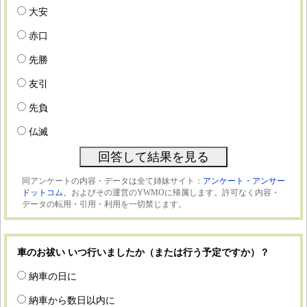
大安
赤口
先勝
友引
先負
仏滅
同アンケートの内容・データは全て姉妹サイト：
アンケート・アンサー
ドットコム、
およびその運営のYWMOに帰属します。許可なく内容・
データの転用・引用・利用を一切禁じます。
車のお祓い いつ行いましたか（または行う予定ですか）？
納車の日に
納車から数日以内に