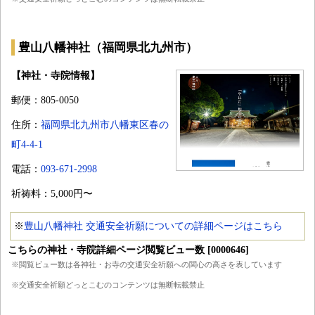
豊山八幡神社（福岡県北九州市）
【神社・寺院情報】
郵便：805-0050
住所：
福岡県北九州市八幡東区春の
町4-4-1
電話：
093-671-2998
祈祷料：5,000円〜
※
豊山八幡神社 交通安全祈願についての詳細ページはこちら
こちらの神社・寺院詳細ページ閲覧ビュー数 [0000646]
※閲覧ビュー数は各神社・お寺の交通安全祈願への関心の高さを表しています
※交通安全祈願どっとこむのコンテンツは無断転載禁止