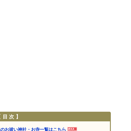
 目 次 】
車のお祓い神社・お寺一覧はこちら