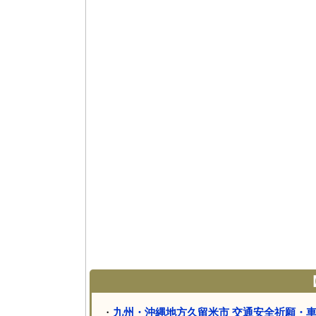
【
・
九州・沖縄地方久留米市 交通安全祈願・