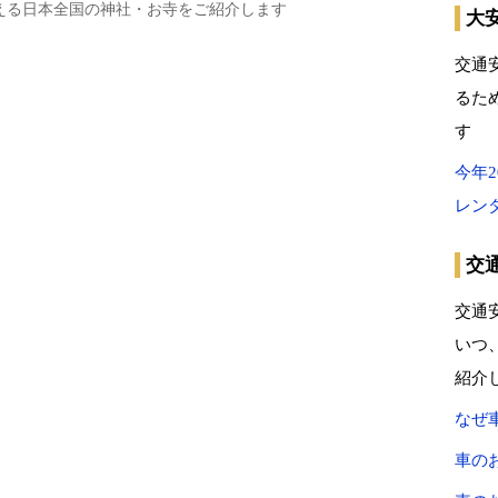
える日本全国の神社・お寺をご紹介します
大
交通
るた
す
今年
レン
交
交通
いつ
紹介
なぜ
車の