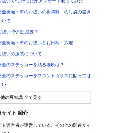
お祓い いつ行ったかアンケート取ってみた
安全祈願・車のお祓いの祈祷料｜のし袋の書き
ついて
お祓い 予約は必要？
安全祈願・車のお祓いとお日柄・六曜
お祓いの服装について
安全のステッカーを貼る場所は？
安全のステッカーをフロントガラスに貼っては
ない
の他の豆知識 全て見る
連サイト 紹介
イト運営者が運営している、その他の関連サイ