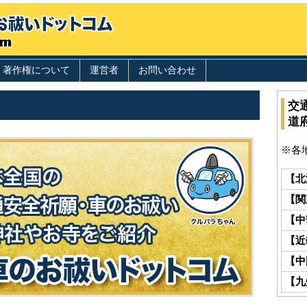
著作権について
運営者
お問い合わせ
交
道
※各
【北
【関
【中
【近
【中
【九