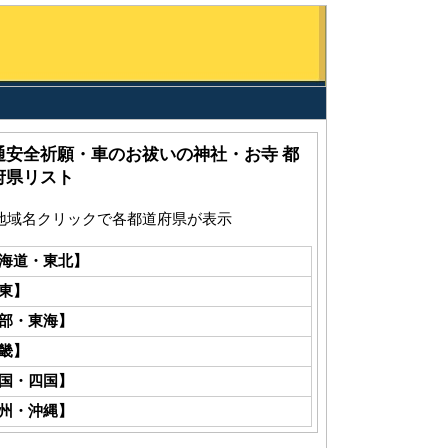
通安全祈願・車のお祓いの神社・お寺 都
府県リスト
地域名クリックで各都道府県が表示
海道・東北】
東】
部・東海】
畿】
国・四国】
州・沖縄】