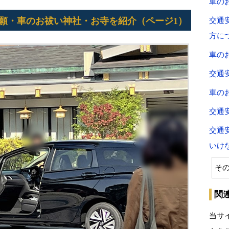
車の
願・車のお祓い神社・お寺を紹介（ページ1）
交通
方に
車の
交通
車の
交通
交通
いけ
そ
関
当サ