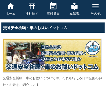
豆知識
その他
ホーム
神社探す
車祓良日
交通安全祈願・車のお祓いドットコム
交通安全祈願・車のお祓いについてや、それを行える日本全国の神
社・お寺をご紹介します