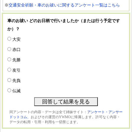
※
交通安全祈願・車のお祓いに関するアンケート一覧はこちら
車のお祓い どのお日柄で行いましたか（または行う予定です
か）？
大安
赤口
先勝
友引
先負
仏滅
同アンケートの内容・データは全て姉妹サイト：
アンケート・アンサー
ドットコム、
およびその運営のYWMOに帰属します。許可なく内容・
データの転用・引用・利用を一切禁じます。